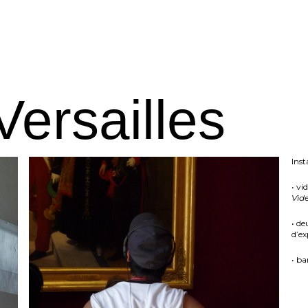
Versailles
Inst
• vi
Vid
• de
d’ex
• ba