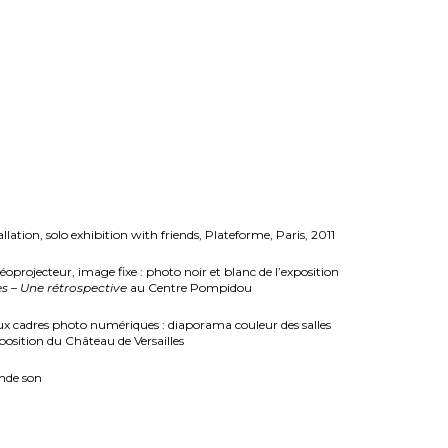
allation,
solo exhibition with friends, Plateforme, Paris, 2011
déoprojecteur, image fixe : photo noir et blanc de l’exposition
es – Une rétrospective
au Centre Pompidou
ux cadres photo numériques : diaporama couleur des salles
position du Château de Versailles
nde son